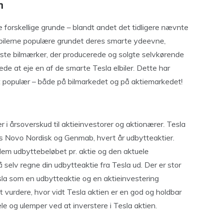
n
re forskellige grunde – blandt andet det tidligere nævnte
lbilerne populære grundet deres smarte ydeevne,
ørste bilmærker, der producerede og solgte selvkørende
kede at eje en af de smarte Tesla elbiler. Dette har
t populær – både på bilmarkedet og på aktiemarkedet!
r i årsoverskud til aktieinvestorer og aktionærer. Tesla
s Novo Nordisk og Genmab, hvert år udbytteaktier.
llem udbyttebeløbet pr. aktie og den aktuele
å selv regne din udbytteaktie fra Tesla ud. Der er stor
sla som en udbytteaktie og en aktieinvestering
at vurdere, hvor vidt Tesla aktien er en god og holdbar
ele og ulemper ved at inverstere i Tesla aktien.