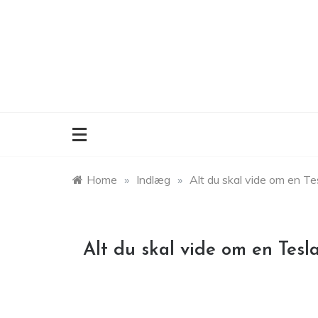
Skip
to
content
Home
»
Indlæg
»
Alt du skal vide om en Te
Alt du skal vide om en Tesl