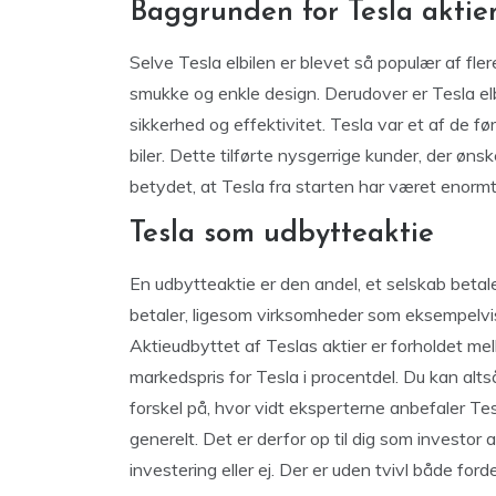
Baggrunden for Tesla aktie
Selve Tesla elbilen er blevet så populær af fle
smukke og enkle design. Derudover er Tesla e
sikkerhed og effektivitet. Tesla var et af de f
biler. Dette tilførte nysgerrige kunder, der øns
betydet, at Tesla fra starten har været enorm
Tesla som udbytteaktie
En udbytteaktie er den andel, et selskab betale
betaler, ligesom virksomheder som eksempelvi
Aktieudbyttet af Teslas aktier er forholdet me
markedspris for Tesla i procentdel. Du kan alts
forskel på, hvor vidt eksperterne anbefaler Te
generelt. Det er derfor op til dig som investor 
investering eller ej. Der er uden tvivl både ford