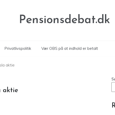
Pensionsdebat.dk
Privatlivspolitik
Vær OBS på at indhold er betalt
sla aktie
S
a aktie
R