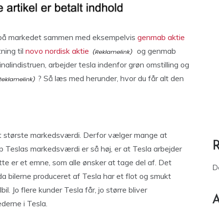
er på markedet sammen med eksempelvis
genmab aktie
ning til
novo nordisk aktie
og genmab
nalindistruen, arbejder tesla indenfor grøn omstilling og
? Så læs med herunder, hvor du får alt den
lut største markedsværdi. Derfor vælger mange at
top Teslas markedsværdi er så høj, er at Tesla arbejder
tte er et emne, som alle ønsker at tage del af. Det
D
da bilerne produceret af Tesla har et flot og smukt
l. Jo flere kunder Tesla får, jo større bliver
A
derne i Tesla.