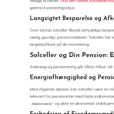
tilbage til nettet.
Find den ideelle solcelleløsnin
grønne investeringsrejse.
Langsigtet Besparelse og Afk
Over tid kan solceller tilbyde betydelige besp
særlig gavnlig i pensionsalderen. Solceller har e
langtidsafkast på din investering.
Solceller og Din Pension: 
Solenergi og pensionering går hånd i hånd, når
Energiafhængighed og Pensi
Med stigende elpriser, kan solceller være en måd
relevant for pensionister med faste indkomste
og sikre en økonomisk stabil pens