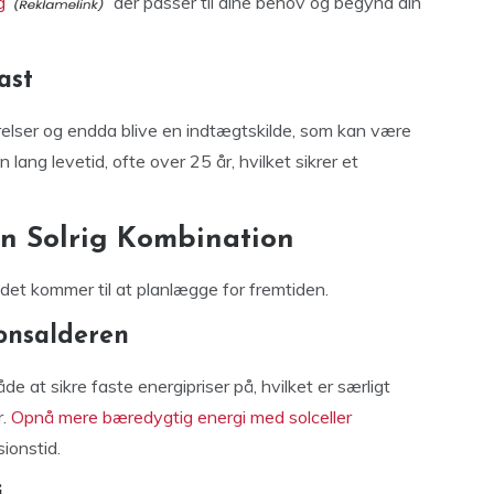
g
der passer til dine behov og begynd din
ast
arelser og endda blive en indtægtskilde, som kan være
n lang levetid, ofte over 25 år, hvilket sikrer et
En Solrig Kombination
 det kommer til at planlægge for fremtiden.
onsalderen
e at sikre faste energipriser på, hvilket er særligt
r.
Opnå mere bæredygtig energi med solceller
ionstid.