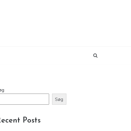
øg
Søg
ecent Posts