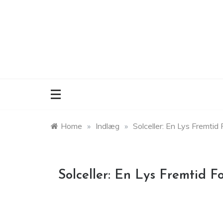
Skip
to
content
Home
»
Indlæg
»
Solceller: En Lys Fremti
Solceller: En Lys Fremtid 